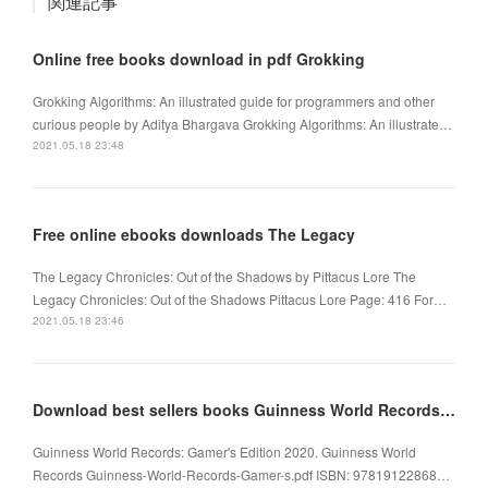
関連記事
Online free books download in pdf Grokking
Grokking Algorithms: An illustrated guide for programmers and other
curious people by Aditya Bhargava Grokking Algorithms: An illustrate…
2021.05.18 23:48
Free online ebooks downloads The Legacy
The Legacy Chronicles: Out of the Shadows by Pittacus Lore The
Legacy Chronicles: Out of the Shadows Pittacus Lore Page: 416 For…
2021.05.18 23:46
Download best sellers books Guinness World Records: Gamer's Edition 2020
Guinness World Records: Gamer's Edition 2020. Guinness World
Records Guinness-World-Records-Gamer-s.pdf ISBN: 97819122868…