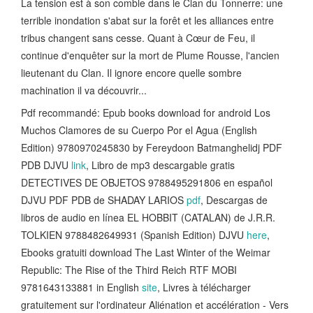
La tension est à son comble dans le Clan du Tonnerre: une
terrible inondation s'abat sur la forêt et les alliances entre
tribus changent sans cesse. Quant à Cœur de Feu, il
continue d'enquêter sur la mort de Plume Rousse, l'ancien
lieutenant du Clan. Il ignore encore quelle sombre
machination il va découvrir...
Pdf recommandé: Epub books download for android Los
Muchos Clamores de su Cuerpo Por el Agua (English
Edition) 9780970245830 by Fereydoon Batmanghelidj PDF
PDB DJVU
link
, Libro de mp3 descargable gratis
DETECTIVES DE OBJETOS 9788495291806 en español
DJVU PDF PDB de SHADAY LARIOS
pdf
, Descargas de
libros de audio en línea EL HOBBIT (CATALAN) de J.R.R.
TOLKIEN 9788482649931 (Spanish Edition) DJVU
here
,
Ebooks gratuiti download The Last Winter of the Weimar
Republic: The Rise of the Third Reich RTF MOBI
9781643133881 in English
site
, Livres à télécharger
gratuitement sur l'ordinateur Aliénation et accélération - Vers